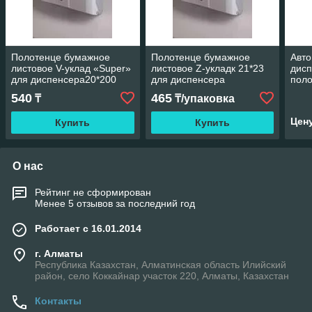
Полотенце бумажное
Полотенце бумажное
Авто
листовое V-уклад «Super»
листовое Z-укладк 21*23
дисп
для диспенсера20*200
для диспенсера
пол
540
465
₸
₸/упаковка
Цен
Купить
Купить
О нас
Рейтинг не сформирован
Менее 5 отзывов за последний год
Работает с 16.01.2014
г. Алматы
Республика Казахстан, Алматинская область Илийский
район, село Коккайнар участок 220, Алматы, Казахстан
Контакты