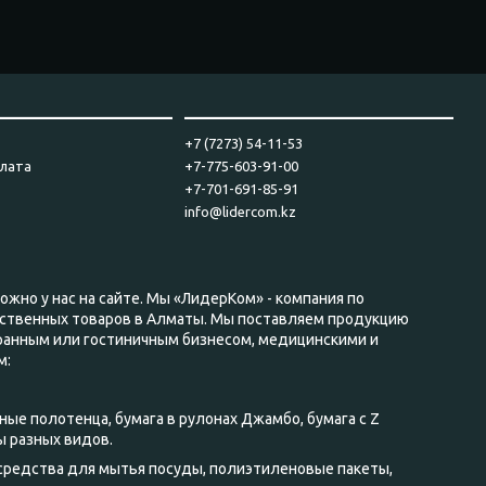
____________________
_______________________________
+7 (7273) 54-11-53
плата
+7-775-603-91-00
+7-701-691-85-91
info@lidercom.kz
ожно у нас на сайте. Мы «ЛидерКом» - компания по
йственных товаров в Алматы. Мы поставляем продукцию
ранным или гостиничным бизнесом, медицинскими и
м:
ные полотенца, бумага в рулонах Джамбо, бумага с Z
ы разных видов.
 средства для мытья посуды, полиэтиленовые пакеты,