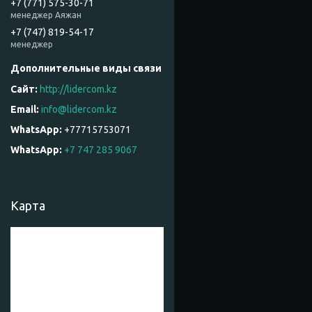
+7 (771) 575-30-71
менеджер Аяжан
+7 (747) 819-54-17
менеджер
http://lidercom.kz
info@lidercom.kz
+77715753071
WhatsApp
+7 747 285 9067
Карта