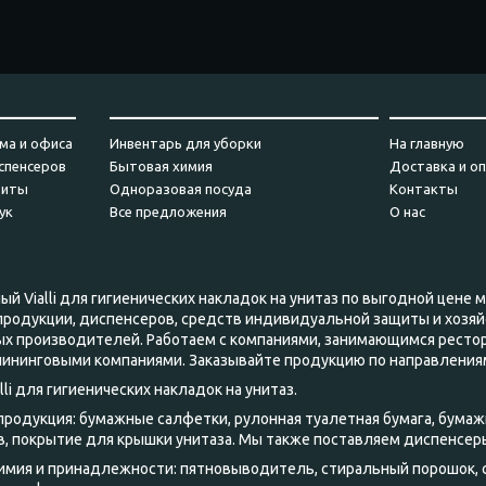
_________
_______________________________
___________
ма и офиса
Инвентарь для уборки
На главную
спенсеров
Бытовая химия
Доставка и о
щиты
Одноразовая посуда
Контакты
ук
Все предложения
О нас
й Vialli для гигиенических накладок на унитаз по выгодной цене м
 продукции, диспенсеров, средств индивидуальной защиты и хозя
ных производителей. Работаем с компаниями, занимающимся ресто
лининговыми компаниями. Заказывайте продукцию по направления
lli для гигиенических накладок на унитаз.
 продукция: бумажные салфетки, рулонная туалетная бумага, бумаж
, покрытие для крышки унитаза. Мы также поставляем диспенсер
химия и принадлежности: пятновыводитель, стиральный порошок,