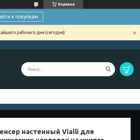
Корзина
ейти к покупкам
жайшего рабочего дня (сегодня)
енсер настенный Vialli для
енических накладок на унитаз