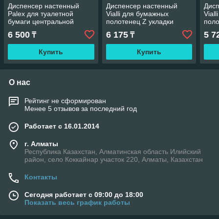
Диспенсер настенный
Диспенсер настенный
Дисп
Palex для туалетной
Vialli для бумажных
Vial
бумаги центральной
полотенец Z укладки
поло
вытяжки
6 500
6 175
5 7
₸
₸
Купить
Купить
О нас
Рейтинг не сформирован
Менее 5 отзывов за последний год
Работает с 16.01.2014
г. Алматы
Республика Казахстан, Алматинская область Илийский
район, село Коккайнар участок 220, Алматы, Казахстан
Контакты
Сегодня работает с 09:00 до 18:00
Показать весь график работы