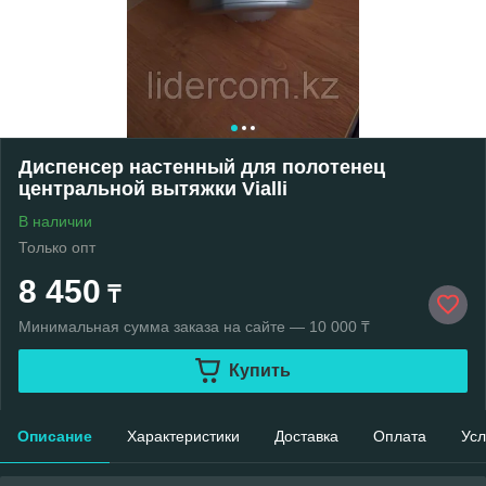
Диспенсер настенный для полотенец
центральной вытяжки Vialli
В наличии
Только опт
8 450
₸
Минимальная сумма заказа на сайте — 10 000 ₸
Купить
Описание
Характеристики
Доставка
Оплата
Усл