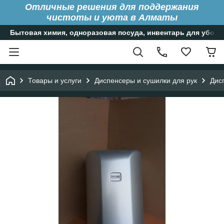
Отличные решения для поддержания
чистоты и уюта в Алматы
Бытовая химия, одноразовая посуда, инвентарь для уборк
Товары и услуги
Диспенсеры и сушилки для рук
Дис