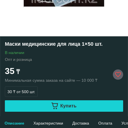
Маски медицинские для лица 1×50 шт.
В наличии
Опт и розница
35
₸
Минимальная сумма заказа на сайте — 10 000 ₸
30 ₸
от 500 шт.
Купить
Описание
Характеристики
Доставка
Оплата
Усл