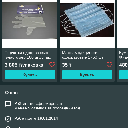
Перчатки одноразовые
Маски медицинские
Бум
,эластомер 100 шт./упак.
одноразовые 1×50 шт.
Фиал
3 805
35
480
₸/упаковка
₸
Купить
Купить
О нас
Рейтинг не сформирован
Менее 5 отзывов за последний год
Работает с 16.01.2014