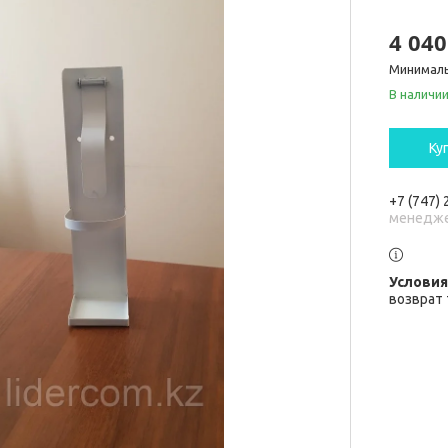
4 040
Минималь
В наличи
Ку
+7 (747)
менедж
возврат 