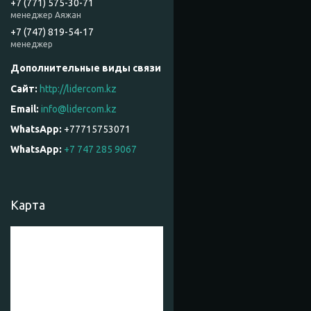
+7 (771) 575-30-71
менеджер Аяжан
+7 (747) 819-54-17
менеджер
http://lidercom.kz
info@lidercom.kz
+77715753071
WhatsApp
+7 747 285 9067
Карта