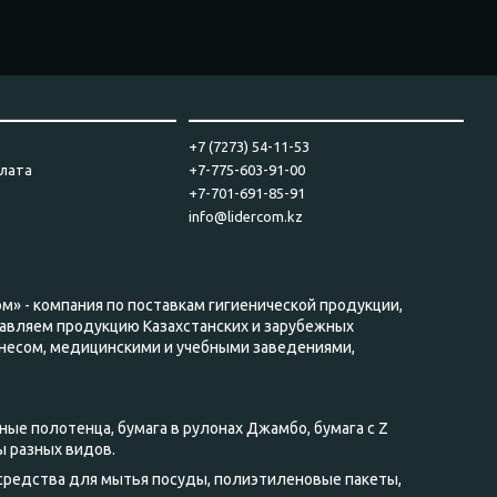
____________________
_______________________________
+7 (7273) 54-11-53
плата
+7-775-603-91-00
+7-701-691-85-91
info@lidercom.kz
м» - компания по поставкам гигиенической продукции,
авляем продукцию Казахстанских и зарубежных
несом, медицинскими и учебными заведениями,
ные полотенца, бумага в рулонах Джамбо, бумага с Z
ы разных видов.
 средства для мытья посуды, полиэтиленовые пакеты,