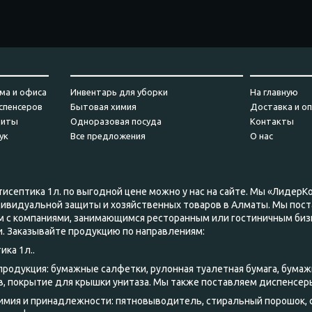
_________
_______________________________
___________
ма и офиса
Инвентарь для уборки
На главную
спенсеров
Бытовая химия
Доставка и о
щиты
Одноразовая посуда
Контакты
ук
Все предложения
О нас
исептика 1л. по выгодной цене можно у нас на сайте. Мы «ЛидерКо
дивидуальной защиты и хозяйственных товаров в Алматы. Мы пост
м с компаниями, занимающимся ресторанным или гостиничным биз
. Заказывайте продукцию по направлениям:
ика 1л..
 продукция: бумажные салфетки, рулонная туалетная бумага, бумаж
, покрытие для крышки унитаза. Мы также поставляем диспенсер
химия и принадлежности: пятновыводитель, стиральный порошок,