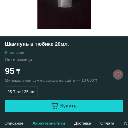
Шампунь в тюбике 20мл.
В наличии
Опт и розница
95
₸
Минимальная сумма заказа на сайте — 10 000 ₸
95 ₸
от 125 шт.
Купить
Описание
Характеристики
Доставка
Оплата
Ус