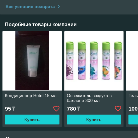
Все условия возврата
Подобные товары компании
Кондиционер Hotel 15 мл
Освежитель воздуха в
Гель
баллоне 300 мл
95
780
100
₸
₸
Купить
Купить