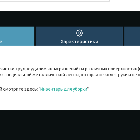
е
Характеристики
истки трудноудалимых загрязнений на различных поверхностях (по
з специальной металлической ленты, которая не колет руки и не 
 смотрите здесь: "
Инвентарь для уборки
"