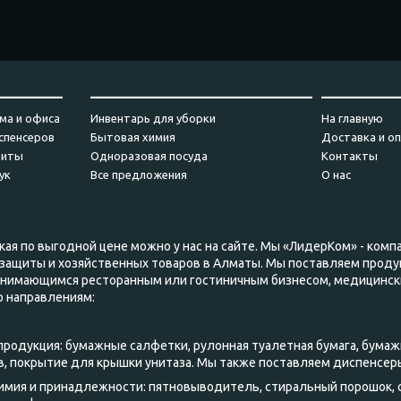
_________
_______________________________
___________
ма и офиса
Инвентарь для уборки
На главную
спенсеров
Бытовая химия
Доставка и о
щиты
Одноразовая посуда
Контакты
ук
Все предложения
О нас
ая по выгодной цене можно у нас на сайте. Мы «ЛидерКом» - комп
защиты и хозяйственных товаров в Алматы. Мы поставляем проду
занимающимся ресторанным или гостиничным бизнесом, медицинск
о направлениям:
 продукция: бумажные салфетки, рулонная туалетная бумага, бумаж
, покрытие для крышки унитаза. Мы также поставляем диспенсер
химия и принадлежности: пятновыводитель, стиральный порошок,