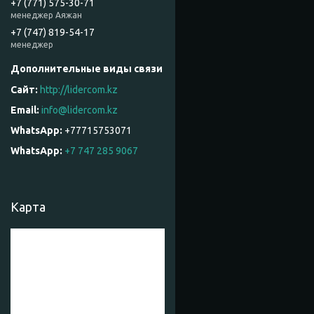
+7 (771) 575-30-71
менеджер Аяжан
+7 (747) 819-54-17
менеджер
http://lidercom.kz
info@lidercom.kz
+77715753071
WhatsApp
+7 747 285 9067
Карта