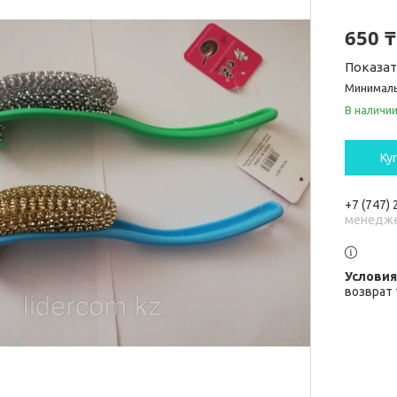
650 ₸
Показа
Минималь
В наличи
Ку
+7 (747)
менедж
возврат 