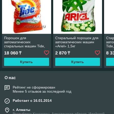
Порошок для
Стиральный порошок для
Сти
автоматических
автоматических машин
авто
стиральных машин Tide,
«Ariel» 1,5кг
Tide,
15 кг
18 060
2 870
8 3
₸
₸
Купить
Купить
О нас
Рейтинг не сформирован
Менее 5 отзывов за последний год
Работает с 16.01.2014
г. Алматы
Республика Казахстан, Алматинская область Илийский