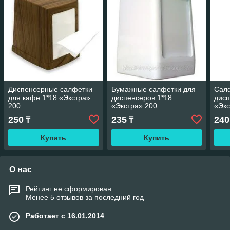
Диспенсерные салфетки
Бумажные салфетки для
Салф
для кафе 1*18 «Экстра»
диспенсеров 1*18
дисп
200
«Экстра» 200
«Экс
250
235
240
₸
₸
Купить
Купить
О нас
Рейтинг не сформирован
Менее 5 отзывов за последний год
Работает с 16.01.2014