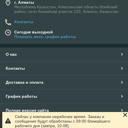
г. Алматы
Республика Казахстан, Алматинская область Илийский
район, село Коккайнар участок 220, Алматы, Казахстан
Контакты
Сегодня выходной
Показать весь график работы
О нас
Контакты
Доставка и оплата
График работы
Полная версия сайта
Сейчас у компании нерабочее время. Заказы и
сообщения будут обработаны с 09:00 ближайшего
Сайт создан на маркетплейсе
Satu.kz
рабочего дня (завтра, 10.08)