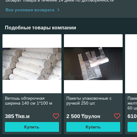
Все условия возврата
Подобные товары компании
Ветошь обтирочная
Пакеты упаковочные с
Паке
ширина 140 см 1*100 м
ручкой 250 шт.
желт
60 ш
385
2 500
610
₸/кв.м
₸/рулон
Купить
Купить