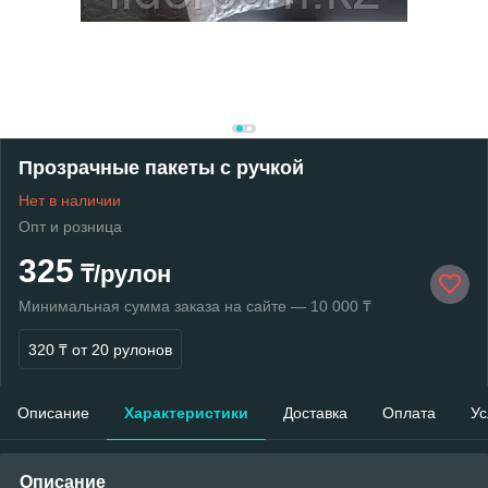
Прозрачные пакеты с ручкой
Нет в наличии
Опт и розница
325
₸/рулон
Минимальная сумма заказа на сайте — 10 000 ₸
320 ₸
от 20 рулонов
Описание
Характеристики
Доставка
Оплата
Ус
Описание