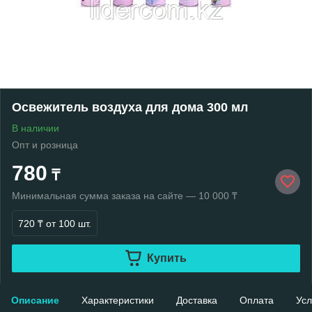
Освежитель воздуха для дома 300 мл
В наличии
Опт и розница
780
₸
Минимальная сумма заказа на сайте — 10 000 ₸
720 ₸
от 100 шт.
Купить
Описание
Характеристики
Доставка
Оплата
Усл