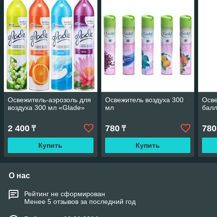
Освежитель-аэрозоль для
Освежитель воздуха 300
Осве
воздуха 300 мл «Glade»
мл
балл
2 400
780
780
₸
₸
Купить
Купить
О нас
Рейтинг не сформирован
Менее 5 отзывов за последний год