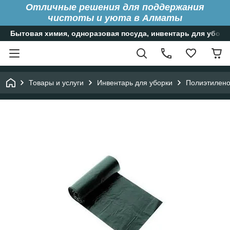
Отличные решения для поддержания
чистоты и уюта в Алматы
Бытовая химия, одноразовая посуда, инвентарь для уборк
Товары и услуги
Инвентарь для уборки
Полиэтиленов