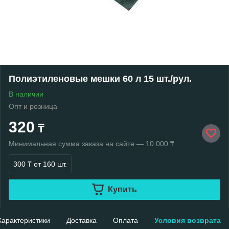
Полиэтиленовые мешки 60 л 15 шт./рул.
В наличии
Опт и розница
320
₸
Минимальная сумма заказа на сайте — 10 000 ₸
300 ₸
от 160 шт.
Купить
Характеристики
Доставка
Оплата
Условия возврата