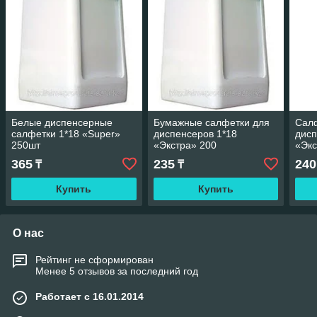
Белые диспенсерные
Бумажные салфетки для
Салф
салфетки 1*18 «Super»
диспенсеров 1*18
дисп
250шт
«Экстра» 200
«Экс
365
235
240
₸
₸
Купить
Купить
О нас
Рейтинг не сформирован
Менее 5 отзывов за последний год
Работает с 16.01.2014