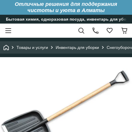
Отличные решения для поддержания
чистоты и уюта в Алматы
Бытовая химия, одноразовая посуда, инвентарь для уборк
Товары и услуги
Инвентарь для уборки
Снегоубороч