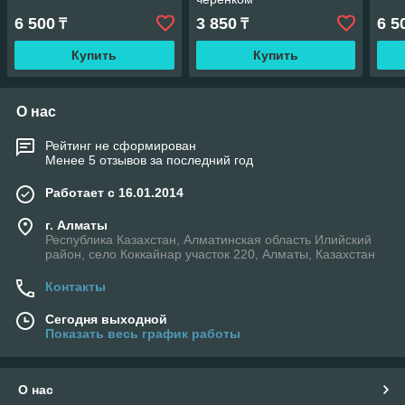
6 500
3 850
6 5
₸
₸
Купить
Купить
О нас
Рейтинг не сформирован
Менее 5 отзывов за последний год
Работает с 16.01.2014
г. Алматы
Республика Казахстан, Алматинская область Илийский
район, село Коккайнар участок 220, Алматы, Казахстан
Контакты
Сегодня выходной
Показать весь график работы
О нас