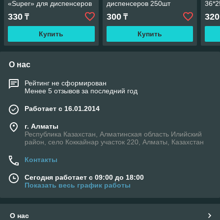
«Super» для диспенсеров
диспенсеров 250шт
36*2
330
300
320
₸
₸
Купить
Купить
О нас
Рейтинг не сформирован
Менее 5 отзывов за последний год
Работает с 16.01.2014
г. Алматы
Республика Казахстан, Алматинская область Илийский
район, село Коккайнар участок 220, Алматы, Казахстан
Контакты
Сегодня работает с 09:00 до 18:00
Показать весь график работы
О нас