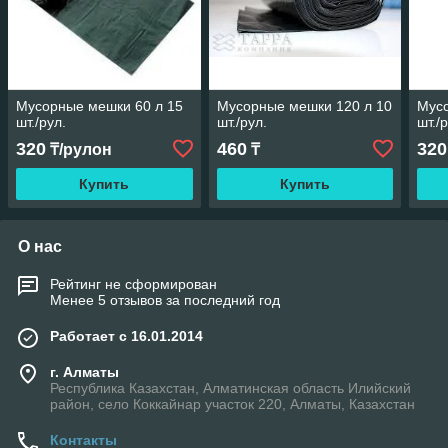
Мусорные мешки 60 л 15
Мусорные мешки 120 л 10
Мусо
шт./рул.
шт./рул.
шт./
320
460
320
₸/рулон
₸
Купить
Купить
О нас
Рейтинг не сформирован
Менее 5 отзывов за последний год
Работает с 16.01.2014
г. Алматы
Республика Казахстан, Алматинская область Илийский
район, село Коккайнар участок 220, Алматы, Казахстан
Контакты