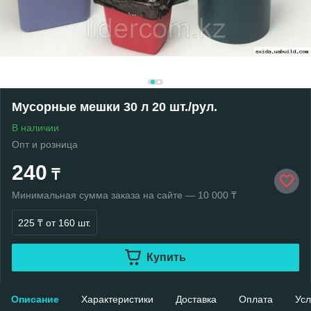
Мусорные мешки 30 л 20 шт./рул.
В наличии
Опт и розница
240
₸
Минимальная сумма заказа на сайте — 10 000 ₸
225 ₸
от 160 шт.
Купить
Описание
Характеристики
Доставка
Оплата
Усл