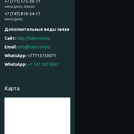
+7 (771) 575-30-71
менеджер Аяжан
+7 (747) 819-54-17
менеджер
http://lidercom.kz
info@lidercom.kz
+77715753071
WhatsApp
+7 747 285 9067
Карта