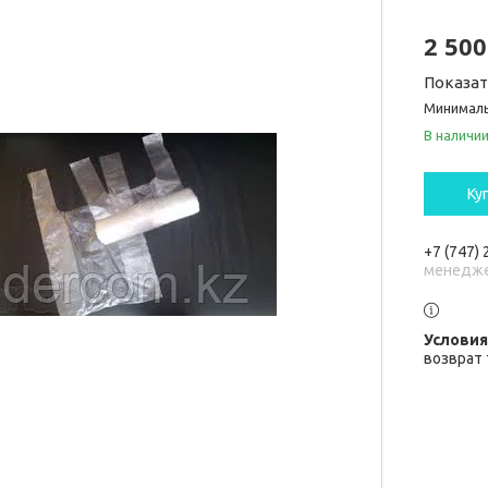
2 50
Показа
Минималь
В наличи
Ку
+7 (747)
менедж
возврат 