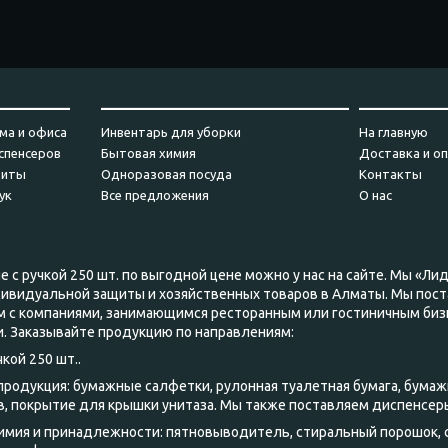
_________
_______________________________
___________
ма и офиса
Инвентарь для уборки
На главную
спенсеров
Бытовая химия
Доставка и о
щиты
Одноразовая посуда
Контакты
ук
Все предложения
О нас
 с ручкой 250 шт. по выгодной цене можно у нас на сайте. Мы «Ли
дивидуальной защиты и хозяйственных товаров в Алматы. Мы пост
м с компаниями, занимающимся ресторанным или гостиничным биз
. Заказывайте продукцию по направлениям:
кой 250 шт..
 продукция: бумажные салфетки, рулонная туалетная бумага, бумаж
, покрытие для крышки унитаза. Мы также поставляем диспенсер
химия и принадлежности: пятновыводитель, стиральный порошок,