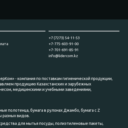
____________________
_______________________________
+7 (7273) 54-11-53
плата
+7-775-603-91-00
+7-701-691-85-91
info@lidercom.kz
дерКом» - компания по поставкам гигиенической продукции,
авляем продукцию Казахстанских и зарубежных
несом, медицинскими и учебными заведениями,
ные полотенца, бумага в рулонах Джамбо, бумага с Z
ы разных видов.
 средства для мытья посуды, полиэтиленовые пакеты,