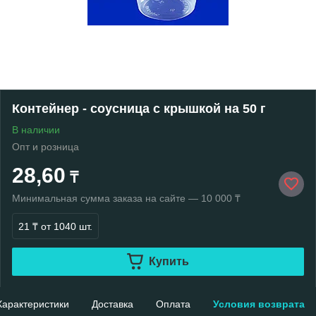
Контейнер - соусница с крышкой на 50 г
В наличии
Опт и розница
28,60
₸
Минимальная сумма заказа на сайте — 10 000 ₸
21 ₸
от 1040 шт.
Купить
Характеристики
Доставка
Оплата
Условия возврата