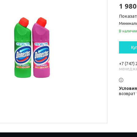
1 980
Показа
Минималь
В наличи
Ку
+7 (747)
менедж
возврат 