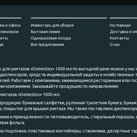
_________
_______________________________
___________
ма и офиса
Инвентарь для уборки
На главную
спенсеров
Бытовая химия
Доставка и о
щиты
Одноразовая посуда
Контакты
ук
Все предложения
О нас
 для унитазов «Domestos» 1000 мл по выгодной цене можно у нас 
 диспенсеров, средств индивидуальной защиты и хозяйственных 
елей. Работаем с компаниями, занимающимся ресторанным или го
ми компаниями. Заказывайте продукцию по направлениям:
унитазов «Domestos» 1000 мл.
 продукция: бумажные салфетки, рулонная туалетная бумага, бумаж
, покрытие для крышки унитаза. Мы также поставляем диспенсер
химия и принадлежности: пятновыводитель, стиральный порошок,
евая фольга.
тки-подложки, пластиковые контейнеры, стаканчики, десертные тар