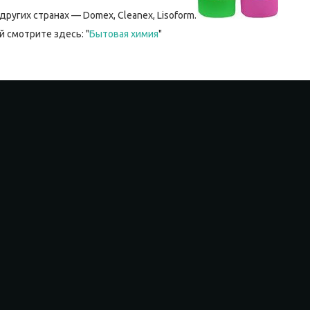
других странах — Domex, Cleanex, Lisoform.
 смотрите здесь: "
Бытовая химия
"