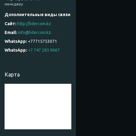
менеджер
http://lidercom.kz
info@lidercom.kz
+77715753071
WhatsApp
+7 747 285 9067
Карта