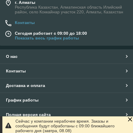
г. Алматы
Республика Казахстан, Алматинская область Илийский
район, село Коккайнар участок 220, Алматы, Казахстан
Контакты
Сегодня работает с 09:00 до 18:00
Показать весь график работы
О нас
Контакты
Доставка и оплата
График работы
Полная версия сайта
Сейчас у компании нерабочее время. Заказы и
сообщения будут обработаны с 09:00 ближайшего
Сайт создан на маркетплейсе
Satu.kz
рабочего дня (завтра, 08.08)