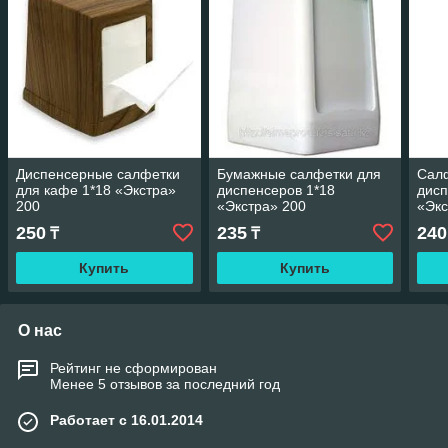
Диспенсерные салфетки
Бумажные салфетки для
Салф
для кафе 1*18 «Экстра»
диспенсеров 1*18
дисп
200
«Экстра» 200
«Экс
250
235
240
₸
₸
Купить
Купить
О нас
Рейтинг не сформирован
Менее 5 отзывов за последний год
Работает с 16.01.2014