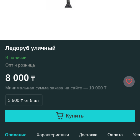
Ледоруб уличный
В наличии
Опт и розница
8 000
₸
Минимальная сумма заказа на сайте — 10 000 ₸
3 500 ₸
от 5 шт.
Купить
Описание
Характеристики
Доставка
Оплата
Усл