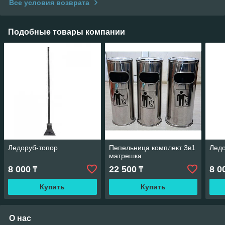
Все условия возврата
Подобные товары компании
Ледоруб-топор
Пепельница комплект 3в1
Лед
матрешка
8 000
22 500
8 0
₸
₸
Купить
Купить
О нас