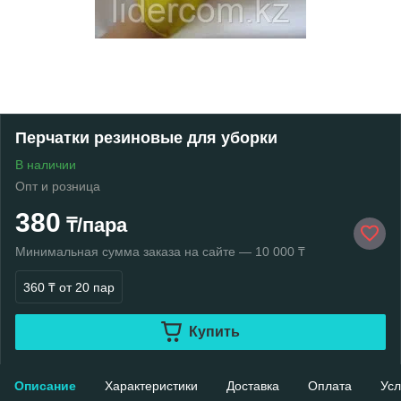
Перчатки резиновые для уборки
В наличии
Опт и розница
380
₸/пара
Минимальная сумма заказа на сайте — 10 000 ₸
360 ₸
от 20 пар
Купить
Описание
Характеристики
Доставка
Оплата
Усл