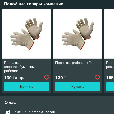
Подобные товары компании
Перчатки
Перчатки рабочие х/б
Перч
хлопчатобумажные
рези
рабочие
130
130
165
₸/пара
₸
Купить
Купить
О нас
Рейтинг не сформирован