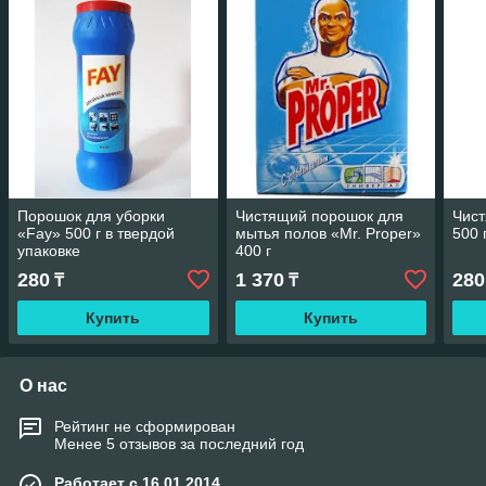
Порошок для уборки
Чистящий порошок для
Чис
«Fay» 500 г в твердой
мытья полов «Mr. Proper»
500 
упаковке
400 г
280
1 370
280
₸
₸
Купить
Купить
О нас
Рейтинг не сформирован
Менее 5 отзывов за последний год
Работает с 16.01.2014