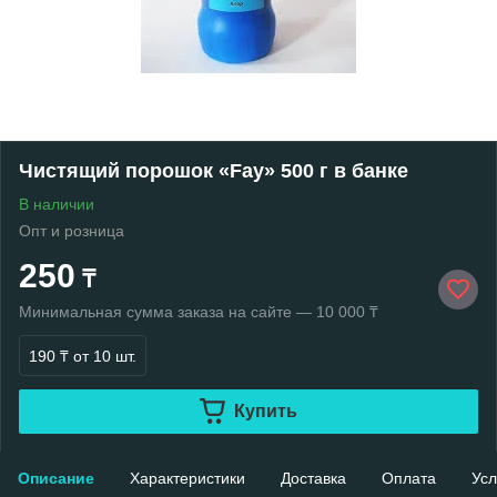
Чистящий порошок «Fay» 500 г в банке
В наличии
Опт и розница
250
₸
Минимальная сумма заказа на сайте — 10 000 ₸
190 ₸
от 10 шт.
Купить
Описание
Характеристики
Доставка
Оплата
Усл