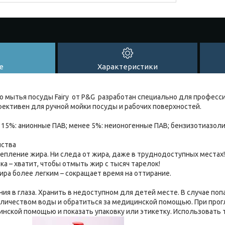
е
Характеристики
о мытья посуды Fairy от P&G разработан специально для професс
ективен для ручной мойки посуды и рабочих поверхностей.
е 15%: анионные ПАВ; менее 5%: неионогенные ПАВ; бензизотиазоли
йства
епление жира. Ни следа от жира, даже в труднодоступных местах!
ка – хватит, чтобы отмыть жир с тысяч тарелок!
ира более легким – сокращает время на оттирание.
ия в глаза. Хранить в недоступном для детей месте. В случае по
личеством воды и обратиться за медицинской помощью. При про
инской помощью и показать упаковку или этикетку. Использовать 