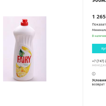
1 265
Показа
Минималь
В наличи
Ку
+7 (747)
менедж
возврат 