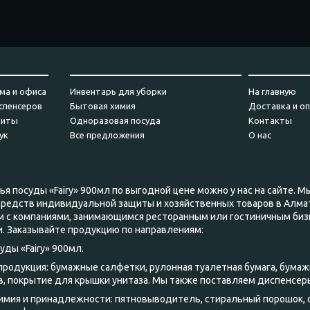
_________
_______________________________
___________
ма и офиса
Инвентарь для уборки
На главную
спенсеров
Бытовая химия
Доставка и о
щиты
Одноразовая посуда
Контакты
ук
Все предложения
О нас
я посуды «Fairy» 900мл по выгодной цене можно у нас на сайте. М
средств индивидуальной защиты и хозяйственных товаров в Алма
м с компаниями, занимающимся ресторанным или гостиничным биз
. Заказывайте продукцию по направлениям:
ды «Fairy» 900мл.
 продукция: бумажные салфетки, рулонная туалетная бумага, бумаж
, покрытие для крышки унитаза. Мы также поставляем диспенсер
химия и принадлежности: пятновыводитель, стиральный порошок,