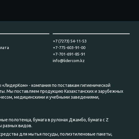
____________________
_______________________________
+7 (7273) 54-11-53
плата
+7-775-603-91-00
+7-701-691-85-91
info@lidercom.kz
ы «ЛидерКом» - компания по поставкам гигиенической
ты. Мы поставляем продукцию Казахстанских и зарубежных
несом, медицинскими и учебными заведениями,
ные полотенца, бумага в рулонах Джамбо, бумага с Z
ы разных видов.
 средства для мытья посуды, полиэтиленовые пакеты,