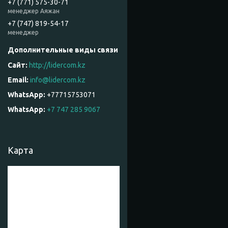
+7 (771) 575-30-71
менеджер Аяжан
+7 (747) 819-54-17
менеджер
http://lidercom.kz
info@lidercom.kz
+77715753071
WhatsApp
+7 747 285 9067
Карта