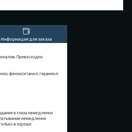
Информация для заказа
ионалов. Превосходно
нон; фенокситанол; гераниол;
падания в глаза немедленно
глатывании немедленно
только в хорошо