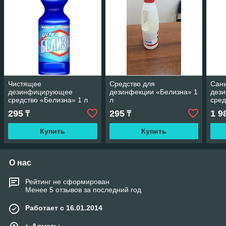
Чистящее
Средство для
Сан
дезинфицирующее
дезинфекции «Белизна» 1
дез
средство «Белизна» 1 л
л
сред
295
295
1 9
₸
₸
Купить
Купить
О нас
Рейтинг не сформирован
Менее 5 отзывов за последний год
Работает с 16.01.2014