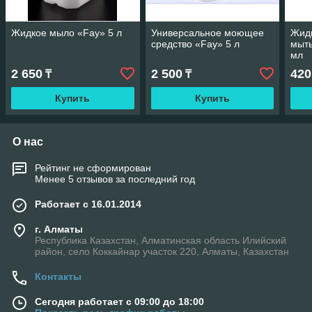
Жидкое мыло «Fay» 5 л
Универсальное моющее
Жидк
средство «Fay» 5 л
мыть
мл
2 650
2 500
420
₸
₸
Купить
Купить
О нас
Рейтинг не сформирован
Менее 5 отзывов за последний год
Работает с 16.01.2014
г. Алматы
Республика Казахстан, Алматинская область Илийский
район, село Коккайнар участок 220, Алматы, Казахстан
Контакты
Сегодня работает с 09:00 до 18:00