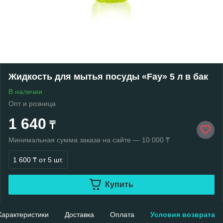
Жидкость для мытья посуды «Fay» 5 л в бак
В наличии
Опт и розница
1 640
₸
Минимальная сумма заказа на сайте — 10 000 ₸
1 600 ₸
от 5 шт.
Купить
Характеристики
Доставка
Оплата
Условия возврата