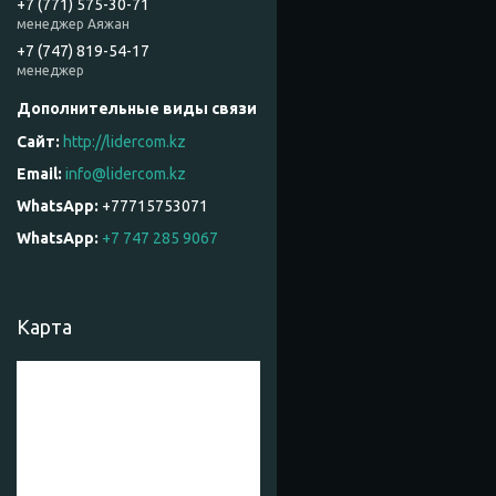
+7 (771) 575-30-71
менеджер Аяжан
+7 (747) 819-54-17
менеджер
http://lidercom.kz
info@lidercom.kz
+77715753071
WhatsApp
+7 747 285 9067
Карта