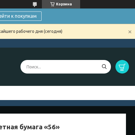
Корзина
ейти к покупкам
жайшего рабочего дня (сегодня)
етная бумага «56»