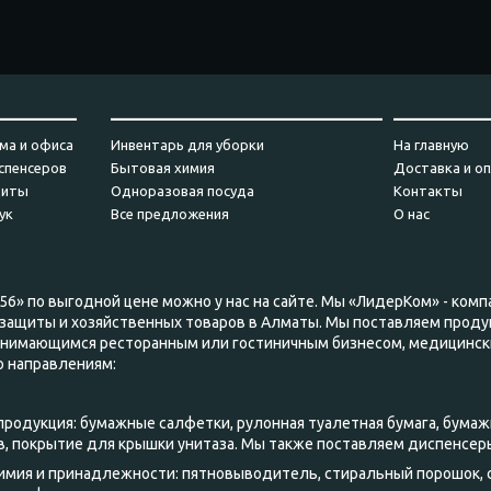
_________
_______________________________
___________
ма и офиса
Инвентарь для уборки
На главную
спенсеров
Бытовая химия
Доставка и о
щиты
Одноразовая посуда
Контакты
ук
Все предложения
О нас
56» по выгодной цене можно у нас на сайте. Мы «ЛидерКом» - комп
защиты и хозяйственных товаров в Алматы. Мы поставляем проду
занимающимся ресторанным или гостиничным бизнесом, медицинск
о направлениям:
 продукция: бумажные салфетки, рулонная туалетная бумага, бумаж
, покрытие для крышки унитаза. Мы также поставляем диспенсер
химия и принадлежности: пятновыводитель, стиральный порошок,