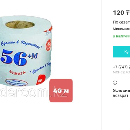
120 ₸
Показа
Минималь
В наличи
Ку
+7 (747)
менедж
возврат 