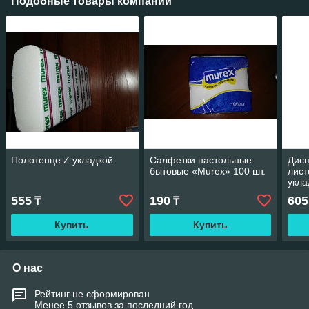
Подобные товары компании
Полотенце Z укладкой
Салфетки настольные
Дис
бытовые «Murex» 100 шт.
лист
укла
555
190
605
₸
₸
Купить
Купить
О нас
Рейтинг не сформирован
Менее 5 отзывов за последний год