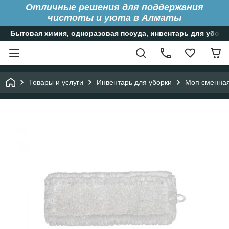
Отличные решения для поддержания
чистоты и уюта в Алматы
Бытовая химия, одноразовая посуда, инвентарь для уборк
Товары и услуги
Инвентарь для уборки
Моп сменная