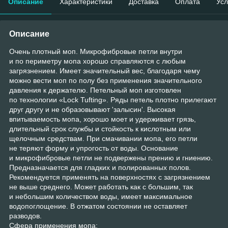
Описание
Характеристики
Доставка
Оплата
Усл
Описание
Очень плотный моп. Микрофибровые петли внутри
и по периметру мопа хорошо справляются с любым
загрязнением. Имеет значительный вес, благодаря чему
можно вести моп по полу без применения значительного
давления к держателю. Петельный моп изготовлен
по технологии «Lock Tufting». Ряды петель плотно прилегают
друг другу и не образовывают 'залысин'. Высокая
впитываемость мопа, хорошо моет и удерживает грязь,
длительный срок службы и стойкость к кислотным или
щелочным средствам. При смачивании мопа, его петли
не теряют форму и упрогость от воды. Основание
и микрофибровые петли не подвержены прению и гниению.
Предназначается для гладких и полированных полов.
Рекомендуется применять на поверхностях с загрязнением
не выше среднего. Может работать как с большим, так
и небольшим количеством воды, имеет максимальное
водопоглощение. В отжатом состоянии не оставляет
разводов.
Сфера применения мопа: