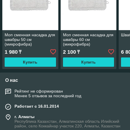
Моп сменная насадка для
Моп сменная насадка для
Шва
швабры 50 см
швабры 60 см
(микрофибра)
(микрофибра)
1 980
2 100
6 8
₸
₸
Купить
Купить
О нас
Рейтинг не сформирован
Менее 5 отзывов за последний год
Работает с 16.01.2014
г. Алматы
Республика Казахстан, Алматинская область Илийский
район, село Коккайнар участок 220, Алматы, Казахстан