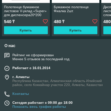
Полотенце бумажное
Бумажное полотенце
Дис
листовое V-уклад «Super»
Фиалка 2шт.
лист
для диспенсера20*200
слож
540
480
480
₸
₸
Купить
Купить
О нас
Рейтинг не сформирован
Менее 5 отзывов за последний год
Работает с 16.01.2014
г. Алматы
Республика Казахстан, Алматинская область Илийский
район, село Коккайнар участок 220, Алматы, Казахстан
Контакты
Сегодня работает с 09:00 до 18:00
Показать весь график работы