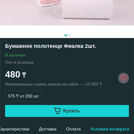
Бумажное полотенце Фиалка 2шт.
В наличии
Опт и розница
480
₸
Минимальная сумма заказа на сайте — 10 000 ₸
375 ₸
от 200 шт.
Купить
Характеристики
Доставка
Оплата
Условия возврата